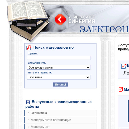
Досту
Поиск материалов по
препо
фразе:
дисциплине:
типу материала:
Ло
Ма
Выпускные квалификационные
работы
Экономика
Менеджмент в организации
Менеджмент