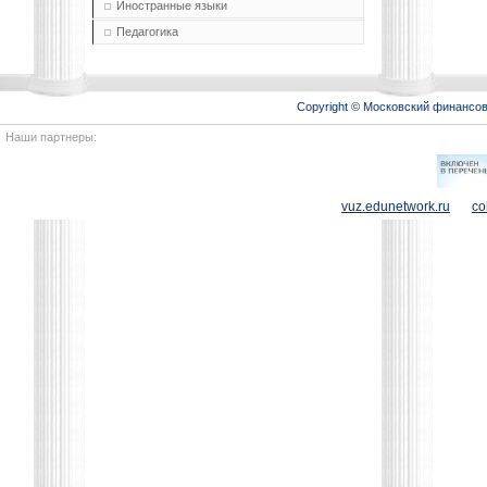
Иностранные языки
Педагогика
Copyright © Московский финансо
Наши партнеры:
vuz.edunetwork.ru
co