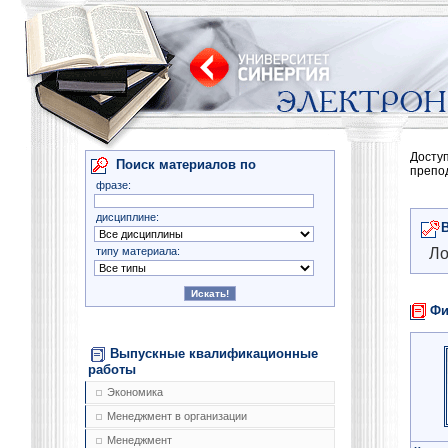
Досту
Поиск материалов по
препо
фразе:
дисциплине:
типу материала:
Ло
Фи
Выпускные квалификационные
работы
Экономика
Менеджмент в организации
Менеджмент