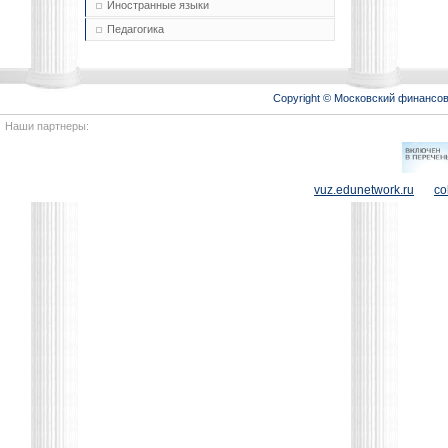
Иностранные языки
Педагогика
Copyright © Московский финансо
Наши партнеры:
vuz.edunetwork.ru
co