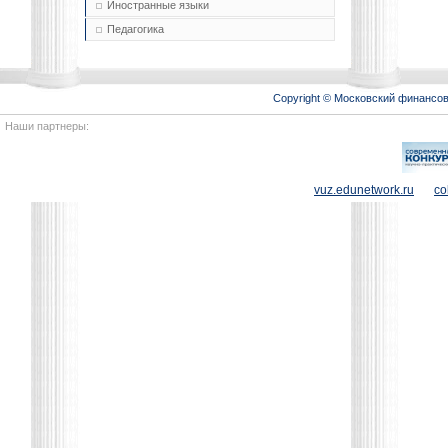
Иностранные языки
Педагогика
Copyright © Московский финансо
Наши партнеры:
vuz.edunetwork.ru
co