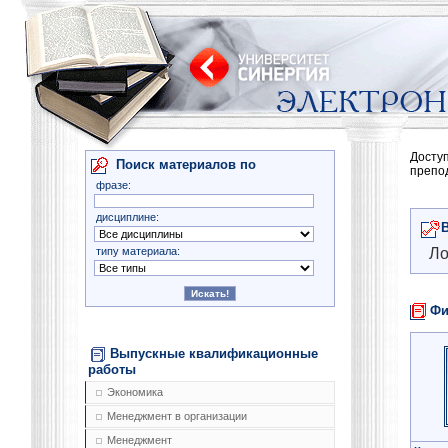
Досту
Поиск материалов по
препо
фразе:
дисциплине:
типу материала:
Ло
Фи
Выпускные квалификационные
работы
Экономика
Менеджмент в организации
Менеджмент