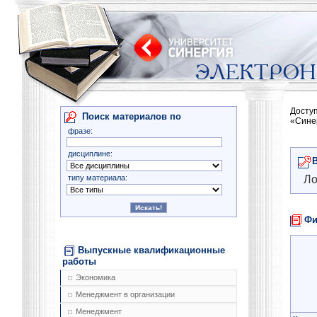
Досту
Поиск материалов по
«Сине
фразе:
дисциплине:
типу материала:
Ло
Фи
Выпускные квалификационные
работы
Экономика
Менеджмент в организации
Менеджмент