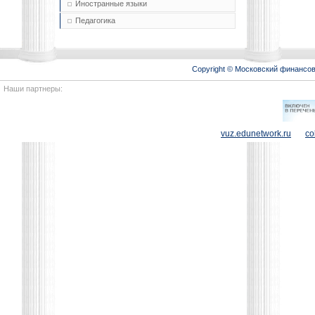
Иностранные языки
Педагогика
Copyright © Московский финансо
Наши партнеры:
vuz.edunetwork.ru
co