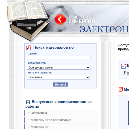
Досту
Поиск материалов по
препо
фразе:
дисциплине:
типу материала:
Ло
Ме
Выпускные квалификационные
работы
Экономика
Менеджмент в организации
Менеджмент