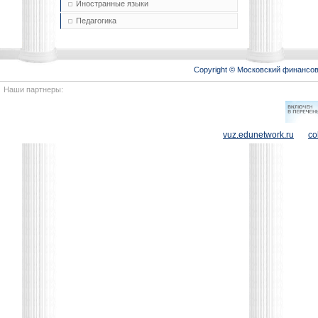
Иностранные языки
Педагогика
Copyright © Московский финансо
Наши партнеры:
vuz.edunetwork.ru
co