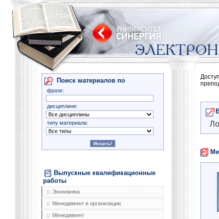
Досту
Поиск материалов по
препо
фразе:
дисциплине:
типу материала:
Ло
Ме
Выпускные квалификационные
работы
Экономика
Менеджмент в организации
Менеджмент