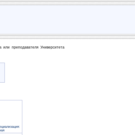
та или преподавателя Университета
ециализация:
ная