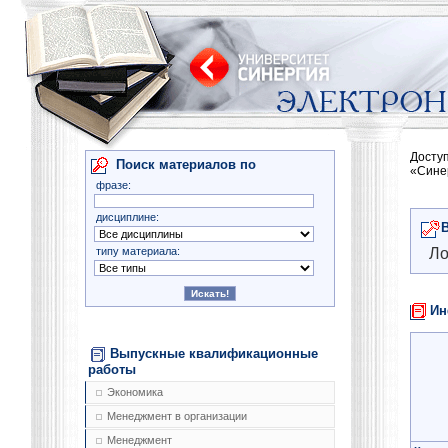
Досту
Поиск материалов по
«Сине
фразе:
дисциплине:
типу материала:
Ло
Ин
Выпускные квалификационные
работы
Экономика
Менеджмент в организации
Менеджмент