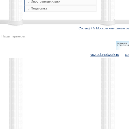
Иностранные языки
Педагогика
Copyright © Московский финансо
Наши партнеры:
vuz.edunetwork.ru
co