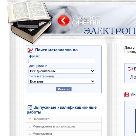
Досту
Поиск материалов по
препо
фразе:
дисциплине:
типу материала:
Ло
Ин
Выпускные квалификационные
работы
Экономика
Менеджмент в организации
Менеджмент