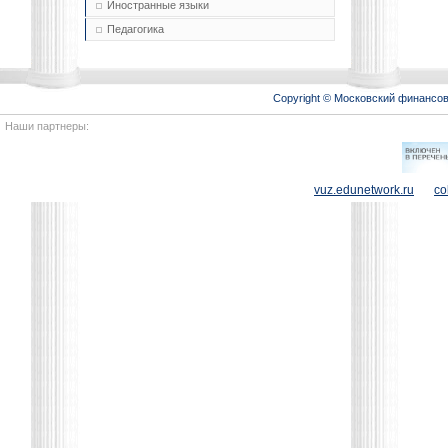
Иностранные языки
Педагогика
Copyright © Московский финансо
Наши партнеры:
vuz.edunetwork.ru
co