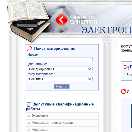
Досту
Поиск материалов по
препо
фразе:
дисциплине:
типу материала:
Ло
Ин
Выпускные квалификационные
работы
Экономика
Менеджмент в организации
Менеджмент