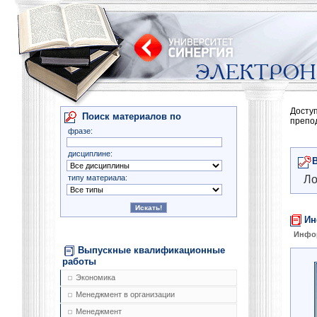
Досту
Поиск материалов по
препо
фразе:
дисциплине:
типу материала:
Ло
Ин
Инфо
Выпускные квалификационные
работы
Экономика
Менеджмент в организации
Менеджмент