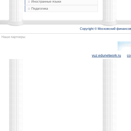
Иностранные языки
Педагогика
Copyright © Московский финансо
Наши партнеры:
vuz.edunetwork.ru
co