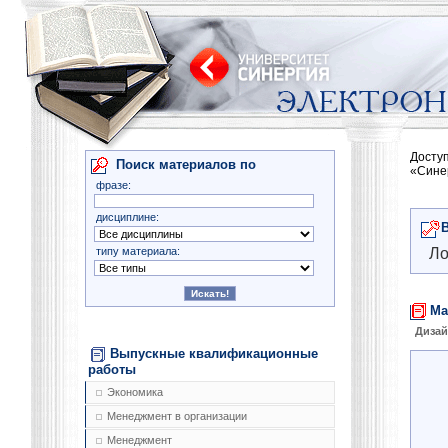
Досту
Поиск материалов по
«Сине
фразе:
дисциплине:
типу материала:
Ло
Ма
Диза
Выпускные квалификационные
работы
Экономика
Менеджмент в организации
Менеджмент