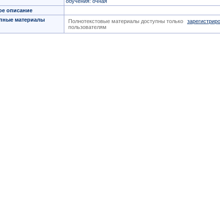
обучения: очная
ое описание
пные материалы
Полнотекстовые материалы доступны только
зарегистрир
пользователям