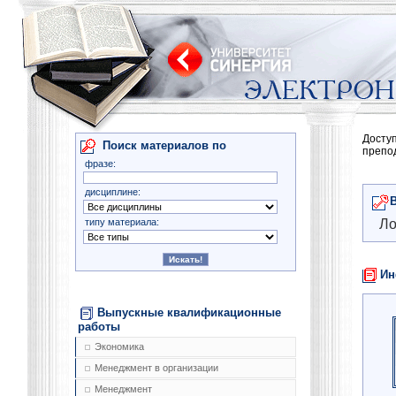
Досту
Поиск материалов по
препо
фразе:
дисциплине:
типу материала:
Ло
Ин
Выпускные квалификационные
работы
Экономика
Менеджмент в организации
Менеджмент