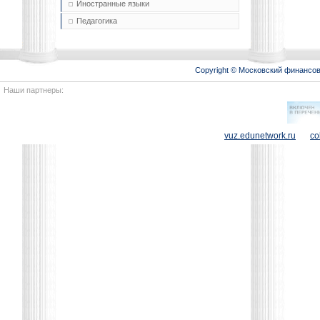
Иностранные языки
Педагогика
Copyright © Московский финансо
Наши партнеры:
vuz.edunetwork.ru
co