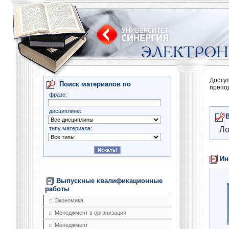
Досту
Поиск материалов по
препо
фразе:
дисциплине:
типу материала:
Ло
Ин
Выпускные квалификационные
работы
Экономика
Менеджмент в организации
Менеджмент