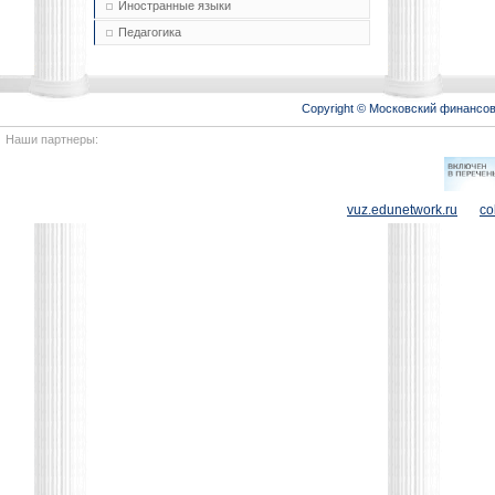
Иностранные языки
Педагогика
Copyright © Московский финансо
Наши партнеры:
vuz.edunetwork.ru
co