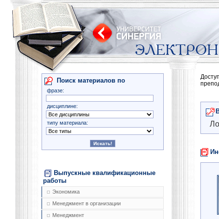
Досту
Поиск материалов по
препо
фразе:
дисциплине:
типу материала:
Ло
Ин
Выпускные квалификационные
работы
Экономика
Менеджмент в организации
Менеджмент