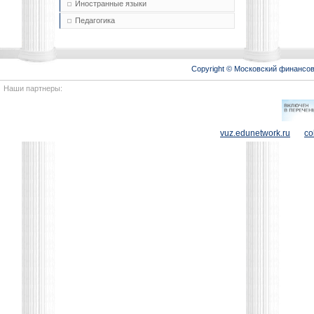
Иностранные языки
Педагогика
Copyright © Московский финансо
Наши партнеры:
vuz.edunetwork.ru
co