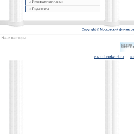
Иностранные языки
Педагогика
Copyright © Московский финансо
Наши партнеры:
vuz.edunetwork.ru
co