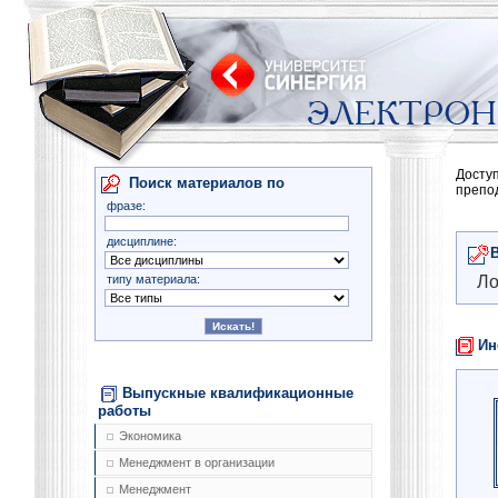
Досту
Поиск материалов по
препо
фразе:
дисциплине:
типу материала:
Ло
Ин
Выпускные квалификационные
работы
Экономика
Менеджмент в организации
Менеджмент