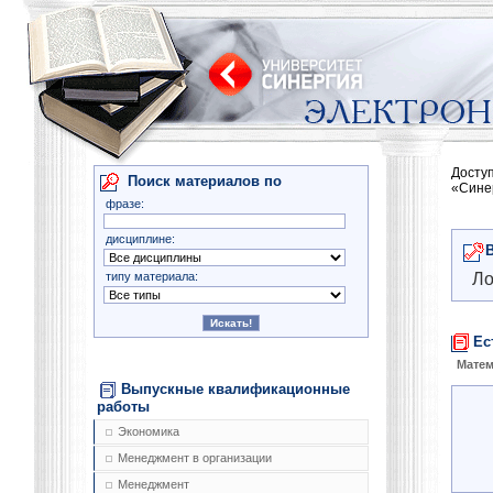
Досту
Поиск материалов по
«Сине
фразе:
дисциплине:
типу материала:
Ло
Ес
Матем
Выпускные квалификационные
работы
Экономика
Менеджмент в организации
Менеджмент