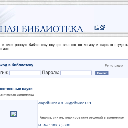
п в электронную библиотеку осуществляется по логину и паролю студен
ргия»
Вход в библиотеку
Регистрация
гин:
Пароль:
тественные науки
атическая экономика
Андрейчиков А.В., Андрейчиков О.Н.
Анализ, синтез, планирование решений в экономике
М.: ФиС, 2000 г.; -368с.