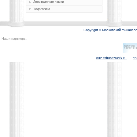
Иностранные языки
Педагогика
Copyright © Московский финансо
Наши партнеры:
vuz.edunetwork.ru
co