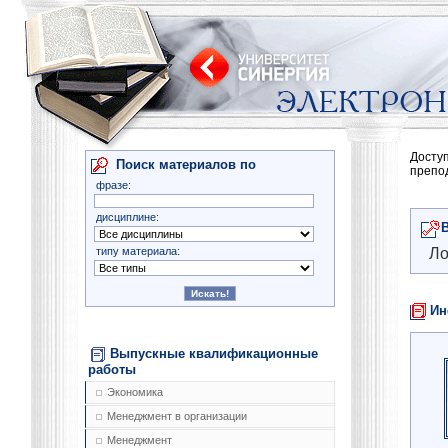
Досту
Поиск материалов по
препо
фразе:
дисциплине:
типу материала:
Ло
Ин
Выпускные квалификационные
работы
Экономика
Менеджмент в организации
Менеджмент