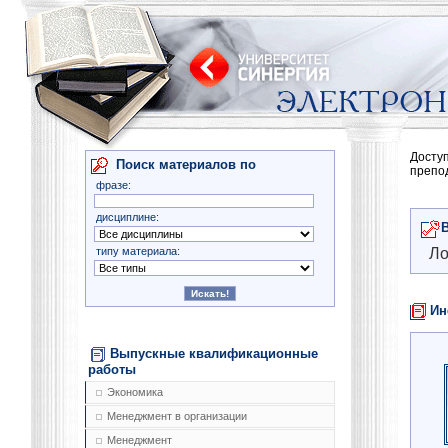
Досту
Поиск материалов по
препо
фразе:
дисциплине:
типу материала:
Ло
Ин
Выпускные квалификационные
работы
Экономика
Менеджмент в организации
Менеджмент