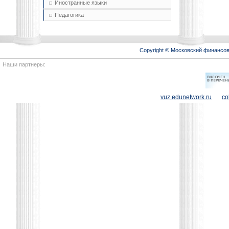
Иностранные языки
Педагогика
Copyright © Московский финансо
Наши партнеры:
vuz.edunetwork.ru
co