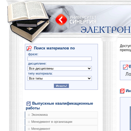
Досту
Поиск материалов по
препо
фразе:
дисциплине:
типу материала:
Ло
Ин
Выпускные квалификационные
работы
Экономика
Менеджмент в организации
Менеджмент