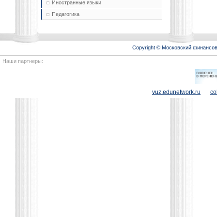
Иностранные языки
Педагогика
Copyright © Московский финансо
Наши партнеры:
vuz.edunetwork.ru
co