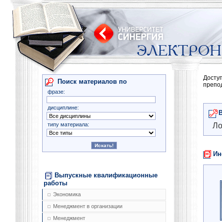
Досту
Поиск материалов по
препо
фразе:
дисциплине:
типу материала:
Ло
Ин
Выпускные квалификационные
работы
Экономика
Менеджмент в организации
Менеджмент