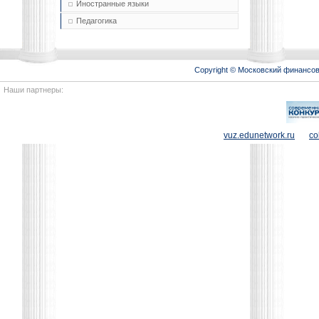
Иностранные языки
Педагогика
Copyright © Московский финансо
Наши партнеры:
vuz.edunetwork.ru
co