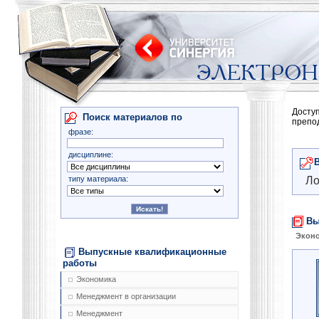
Досту
Поиск материалов по
препо
фразе:
дисциплине:
типу материала:
Ло
Вы
Экон
Выпускные квалификационные
работы
Экономика
Менеджмент в организации
Менеджмент