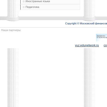
Иностранные языки
Педагогика
Copyright © Московский финансо
Наши партнеры:
vuz.edunetwork.ru
co