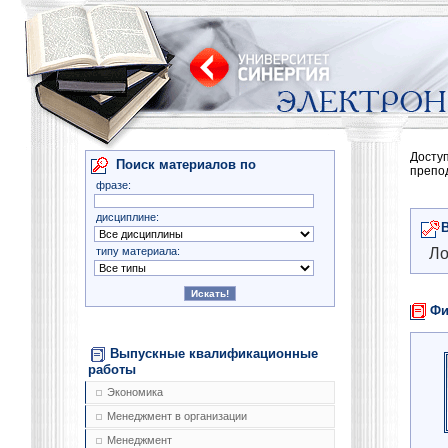
Досту
Поиск материалов по
препо
фразе:
дисциплине:
типу материала:
Ло
Фи
Выпускные квалификационные
работы
Экономика
Менеджмент в организации
Менеджмент