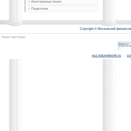
Иностранные языки
Педагогика
Copyright © Московский финансо
Наши партнеры:
vuz.edunetwork.ru
co