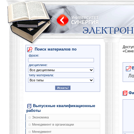
Досту
Поиск материалов по
«Сине
фразе:
дисциплине:
типу материала:
Ло
Фи
Выпускные квалификационные
работы
Экономика
Менеджмент в организации
Менеджмент