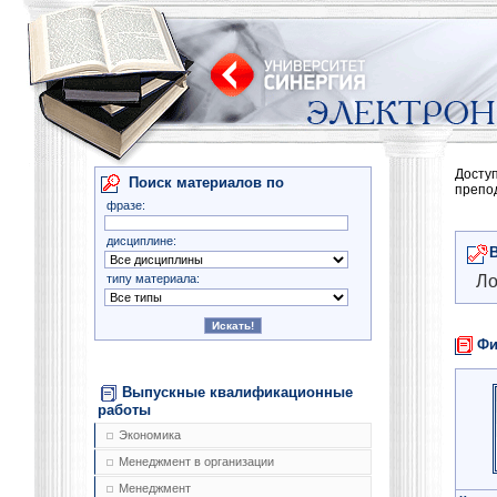
Досту
Поиск материалов по
препо
фразе:
дисциплине:
типу материала:
Ло
Фи
Выпускные квалификационные
работы
Экономика
Менеджмент в организации
Менеджмент