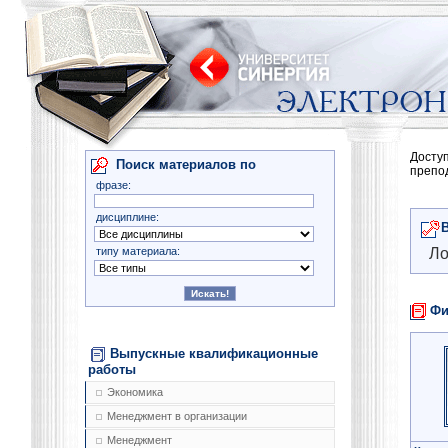
Досту
Поиск материалов по
препо
фразе:
дисциплине:
типу материала:
Ло
Фи
Выпускные квалификационные
работы
Экономика
Менеджмент в организации
Менеджмент