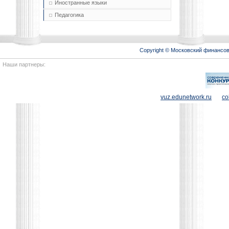
Иностранные языки
Педагогика
Copyright © Московский финансо
Наши партнеры:
vuz.edunetwork.ru
co