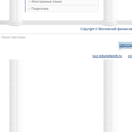
Иностранные языки
Педагогика
Copyright © Московский финансо
Наши партнеры:
vuz.edunetwork.ru
co