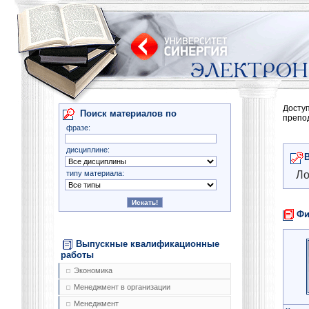
Досту
Поиск материалов по
препо
фразе:
дисциплине:
типу материала:
Ло
Фи
Выпускные квалификационные
работы
Экономика
Менеджмент в организации
Менеджмент