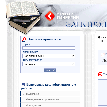
Досту
Поиск материалов по
препо
фразе:
дисциплине:
типу материала:
Ло
Фи
Выпускные квалификационные
работы
Экономика
Менеджмент в организации
Менеджмент