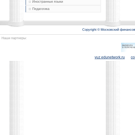
Иностранные языки
Педагогика
Copyright © Московский финансо
Наши партнеры:
vuz.edunetwork.ru
co