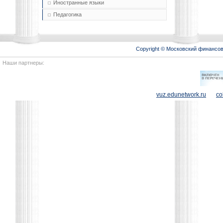
Иностранные языки
Педагогика
Copyright © Московский финансо
Наши партнеры:
vuz.edunetwork.ru
co