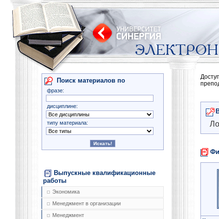
Досту
Поиск материалов по
препо
фразе:
дисциплине:
типу материала:
Ло
Фи
Выпускные квалификационные
работы
Экономика
Менеджмент в организации
Менеджмент