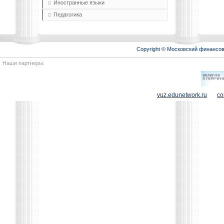
Иностранные языки
Педагогика
Copyright © Московский финансо
Наши партнеры:
vuz.edunetwork.ru
co