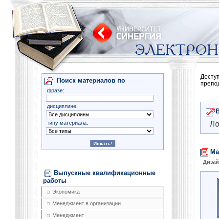
Досту
Поиск материалов по
препо
фразе:
дисциплине:
типу материала:
Ло
Ма
Диза
Выпускные квалификационные
работы
Экономика
Менеджмент в организации
Менеджмент