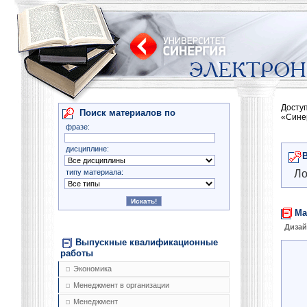
Досту
Поиск материалов по
«Сине
фразе:
дисциплине:
типу материала:
Ло
Ма
Диза
Выпускные квалификационные
работы
Экономика
Менеджмент в организации
Менеджмент