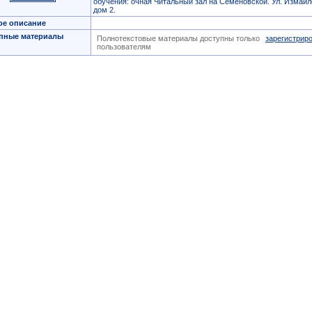
обучения: очная Читальный зал на Семёновской. Ул. Измайл
дом 2.
ое описание
пные материалы
Полнотекстовые материалы доступны только
зарегистрир
пользователям