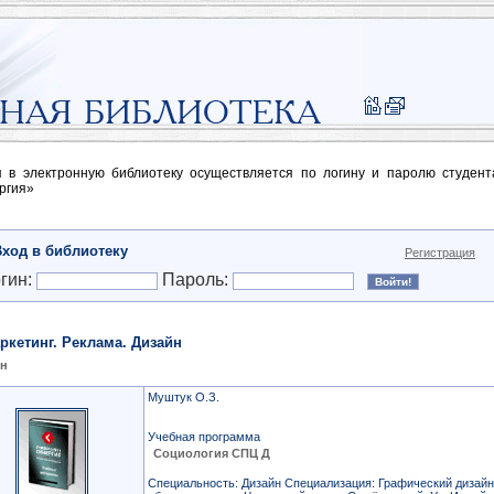
п в электронную библиотеку осуществляется по логину и паролю студен
ргия»
Вход в библиотеку
Регистрация
гин:
Пароль:
ркетинг. Реклама. Дизайн
йн
Муштук О.З.
Учебная программа
Социология СПЦ Д
Специальность: Дизайн Специализация: Графический дизай