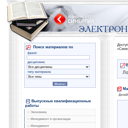
Досту
Поиск материалов по
«Сине
фразе:
дисциплине:
типу материала:
Ло
Ма
Диза
Выпускные квалификационные
работы
Экономика
Менеджмент в организации
Менеджмент