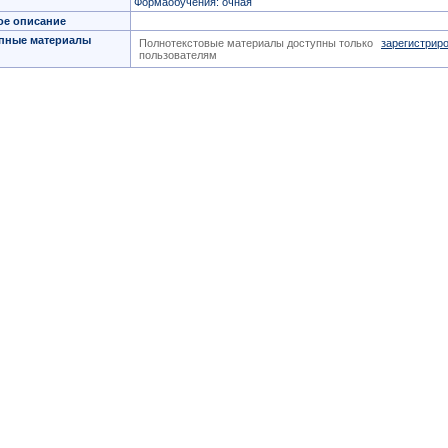
Формаобучения: очная
ое описание
пные материалы
Полнотекстовые материалы доступны только
зарегистрир
пользователям