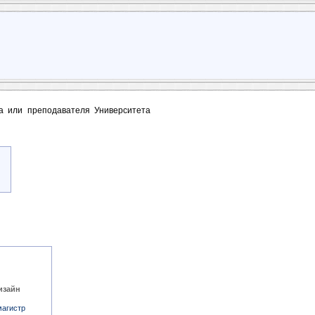
та или преподавателя Университета
изайн
магистр