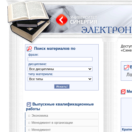
Досту
Поиск материалов по
«Сине
фразе:
дисциплине:
типу материала:
Ло
Ме
Выпускные квалификационные
работы
Экономика
Менеджмент в организации
Кратк
Менеджмент