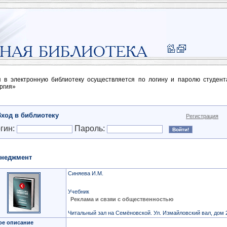
п в электронную библиотеку осуществляется по логину и паролю студен
ргия»
Вход в библиотеку
Регистрация
гин:
Пароль:
неджмент
Синяева И.М.
Учебник
Реклама и свзяи с общественностью
Читальный зал на Семёновской. Ул. Измайловский вал, дом 
ое описание