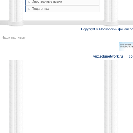
Иностранные языки
Педагогика
Copyright © Московский финансо
Наши партнеры:
vuz.edunetwork.ru
co