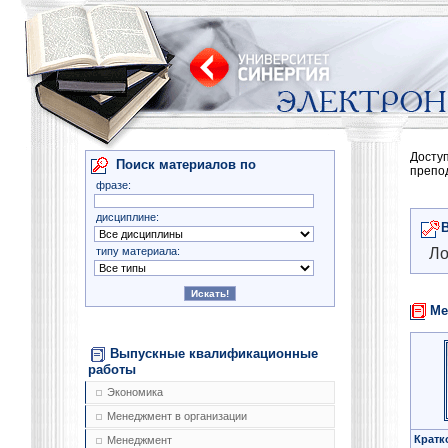
Досту
Поиск материалов по
препо
фразе:
дисциплине:
типу материала:
Ло
Ме
Выпускные квалификационные
работы
Экономика
Менеджмент в организации
Кратк
Менеджмент