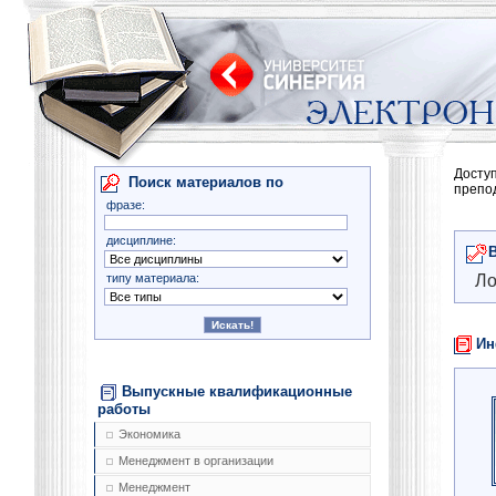
Досту
Поиск материалов по
препо
фразе:
дисциплине:
типу материала:
Ло
Ин
Выпускные квалификационные
работы
Экономика
Менеджмент в организации
Менеджмент