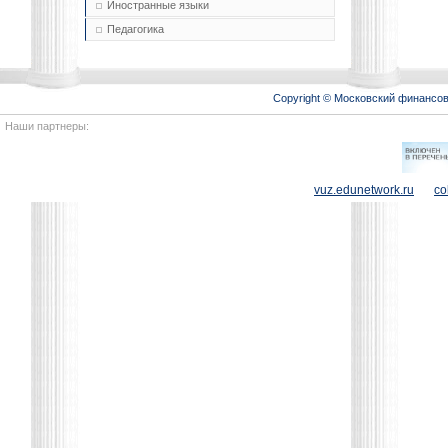
Иностранные языки
Педагогика
Copyright © Московский финансо
Наши партнеры:
vuz.edunetwork.ru
co