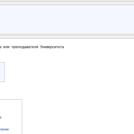
та или преподавателя Университета
й
логии