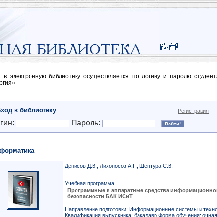
п в электронную библиотеку осуществляется по логину и паролю студен
ргия»
Вход в библиотеку
Регистрация
гин:
Пароль:
форматика
Денисов Д.В., Лихоносов А.Г., Шептура С.В.
Учебная программа
Программные и аппаратные средства информационно
безопасности БАК ИСиТ
Направление подготовки: Информационные системы и техно
Квалификация выпускника: бакалавр Форма обучения: очная