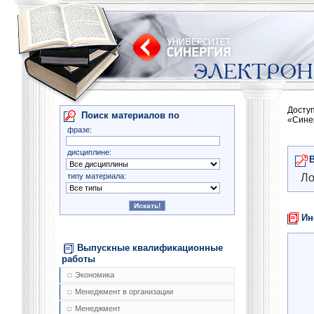
Досту
Поиск материалов по
«Сине
фразе:
дисциплине:
типу материала:
Ло
Ин
Выпускные квалификационные
работы
Экономика
Менеджмент в организации
Менеджмент