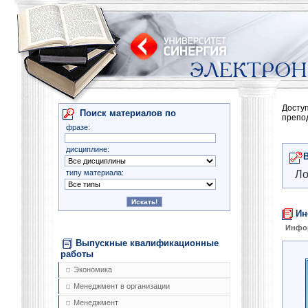
Досту
Поиск материалов по
препо
фразе:
дисциплине:
типу материала:
Ло
Ин
Инфо
Выпускные квалификационные
работы
Экономика
Менеджмент в организации
Менеджмент