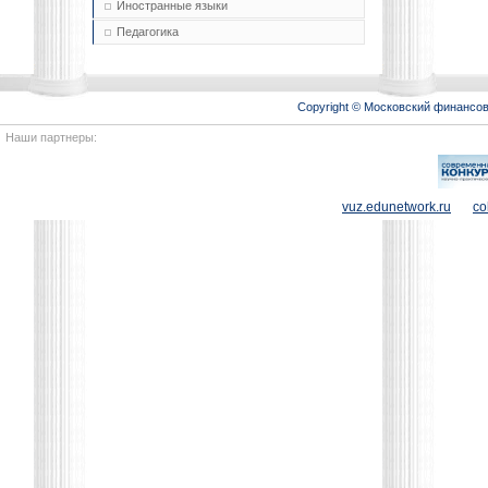
Иностранные языки
Педагогика
Copyright © Московский финансо
Наши партнеры:
vuz.edunetwork.ru
co