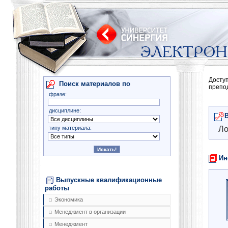
Досту
Поиск материалов по
препо
фразе:
дисциплине:
типу материала:
Ло
Ин
Выпускные квалификационные
работы
Экономика
Менеджмент в организации
Менеджмент