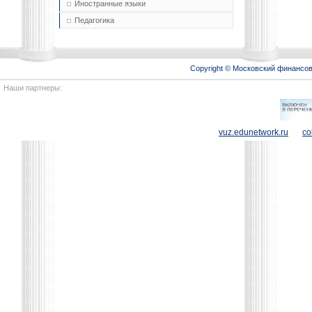
Иностранные языки
Педагогика
Copyright © Московский финансо
Наши партнеры:
vuz.edunetwork.ru
co