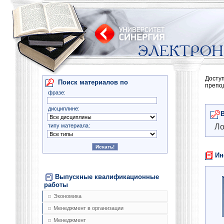
Досту
Поиск материалов по
препо
фразе:
дисциплине:
типу материала:
Ло
Ин
Выпускные квалификационные
работы
Экономика
Менеджмент в организации
Менеджмент