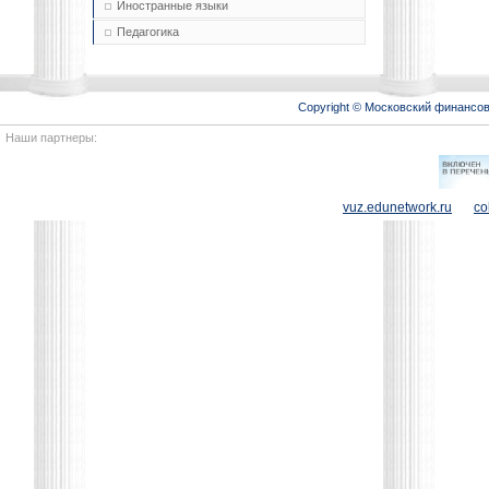
Иностранные языки
Педагогика
Copyright © Московский финансо
Наши партнеры:
vuz.edunetwork.ru
co