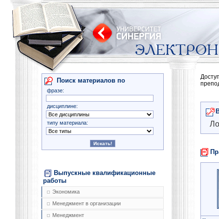
Досту
Поиск материалов по
препо
фразе:
дисциплине:
типу материала:
Ло
Пр
Выпускные квалификационные
работы
Экономика
Менеджмент в организации
Менеджмент