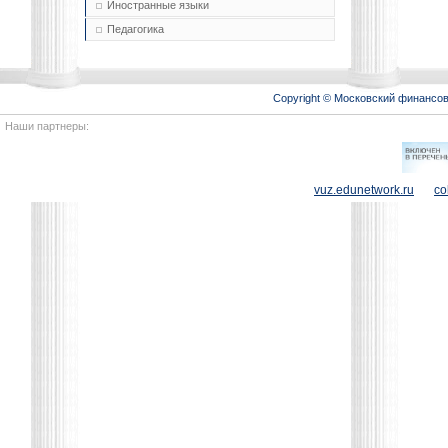
Иностранные языки
Педагогика
Copyright © Московский финансо
Наши партнеры:
vuz.edunetwork.ru
co