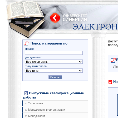
Досту
Поиск материалов по
препо
фразе:
дисциплине:
типу материала:
Ло
Ин
Выпускные квалификационные
работы
Экономика
Менеджмент в организации
Менеджмент