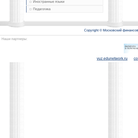
Иностранные языки
Педагогика
Copyright © Московский финансо
Наши партнеры:
vuz.edunetwork.ru
co