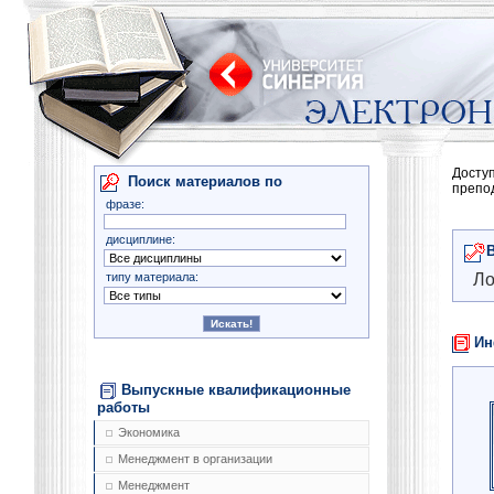
Досту
Поиск материалов по
препо
фразе:
дисциплине:
типу материала:
Ло
Ин
Выпускные квалификационные
работы
Экономика
Менеджмент в организации
Менеджмент