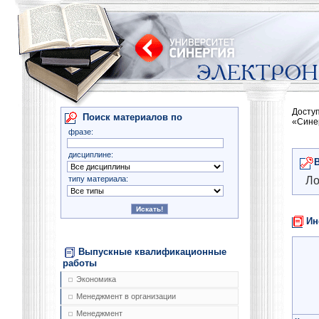
Досту
Поиск материалов по
«Сине
фразе:
дисциплине:
типу материала:
Ло
Ин
Выпускные квалификационные
работы
Экономика
Менеджмент в организации
Менеджмент