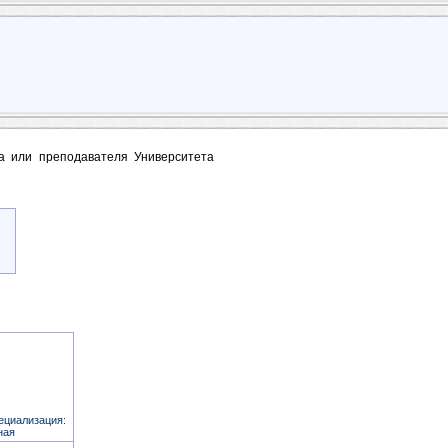
та или преподавателя Университета
ециализация:
ная