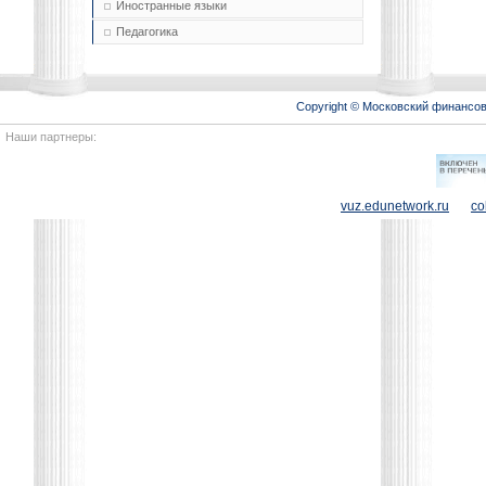
Иностранные языки
Педагогика
Copyright © Московский финансо
Наши партнеры:
vuz.edunetwork.ru
co