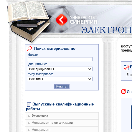
Досту
Поиск материалов по
препо
фразе:
дисциплине:
типу материала:
Ло
Ин
Выпускные квалификационные
работы
Экономика
Менеджмент в организации
Менеджмент