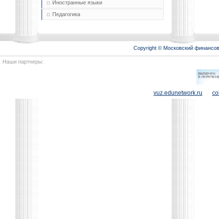
Иностранные языки
Педагогика
Copyright © Московский финансо
Наши партнеры:
vuz.edunetwork.ru
co