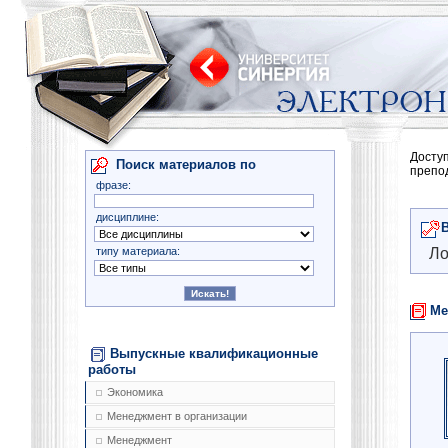
Досту
Поиск материалов по
препо
фразе:
дисциплине:
типу материала:
Ло
Ме
Выпускные квалификационные
работы
Экономика
Менеджмент в организации
Менеджмент