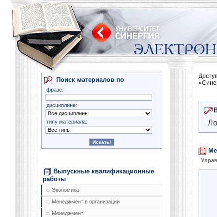
Досту
Поиск материалов по
«Сине
фразе:
дисциплине:
типу материала:
Ло
Ме
Управ
Выпускные квалификационные
работы
Экономика
Менеджмент в организации
Менеджмент