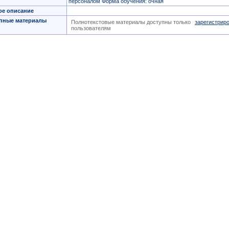
персоналом Форма обучения: очная
ое описание
пные материалы
Полнотекстовые материалы доступны только
зарегистрир
пользователям