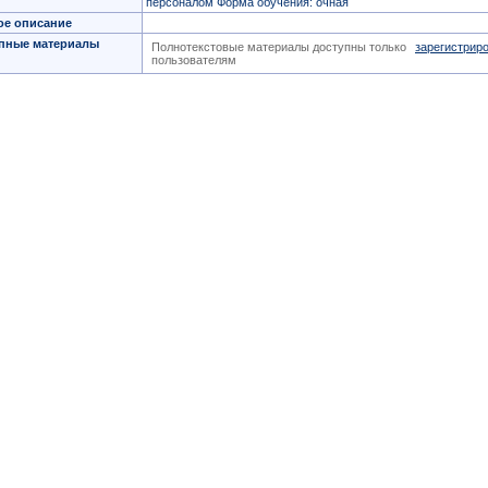
персоналом Форма обучения: очная
ое описание
пные материалы
Полнотекстовые материалы доступны только
зарегистрир
пользователям