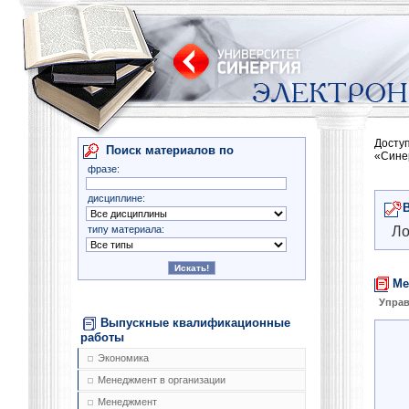
Досту
Поиск материалов по
«Сине
фразе:
дисциплине:
типу материала:
Ло
Ме
Управ
Выпускные квалификационные
работы
Экономика
Менеджмент в организации
Менеджмент