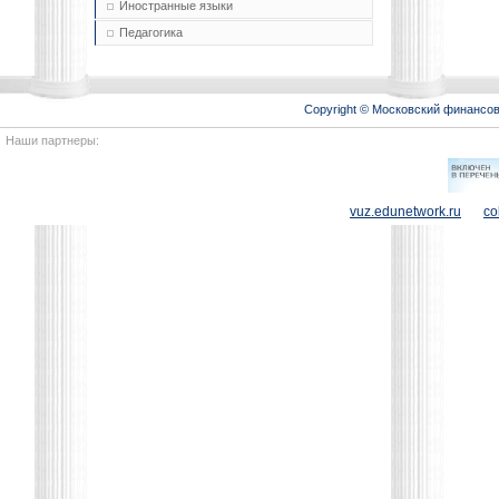
Иностранные языки
Педагогика
Copyright © Московский финансо
Наши партнеры:
vuz.edunetwork.ru
co