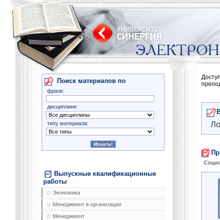
Досту
Поиск материалов по
препо
фразе:
дисциплине:
типу материала:
Ло
Пр
Соци
Выпускные квалификационные
работы
Экономика
Менеджмент в организации
Менеджмент