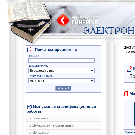
Досту
Поиск материалов по
препо
фразе:
дисциплине:
типу материала:
Ло
Ме
Выпускные квалификационные
работы
Экономика
Менеджмент в организации
Кратк
Менеджмент