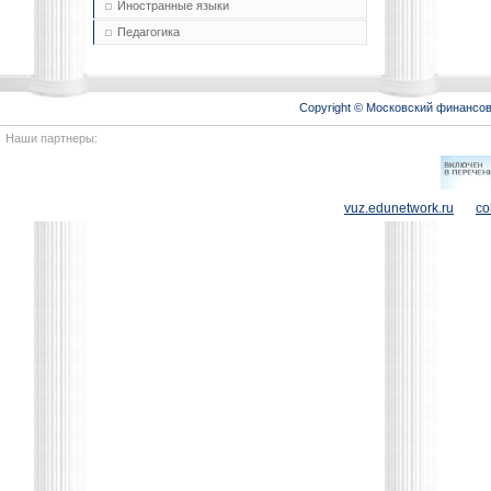
Иностранные языки
Педагогика
Copyright © Московский финансо
Наши партнеры:
vuz.edunetwork.ru
co