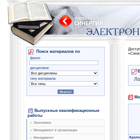
Досту
Поиск материалов по
«Сине
фразе:
дисциплине:
типу материала:
Ло
Ме
Выпускные квалификационные
работы
Экономика
Менеджмент в организации
Кратк
Менеджмент