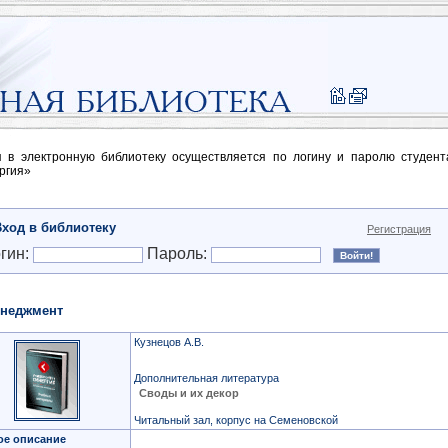
п в электронную библиотеку осуществляется по логину и паролю студен
ргия»
Вход в библиотеку
Регистрация
гин:
Пароль:
неджмент
Кузнецов А.В.
Дополнительная литература
Своды и их декор
Читальный зал, корпус на Семеновской
ое описание