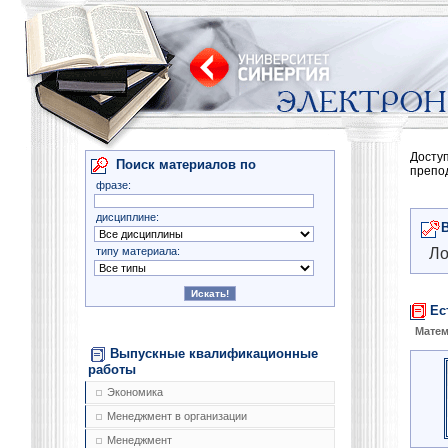
Досту
Поиск материалов по
препо
фразе:
дисциплине:
типу материала:
Ло
Ес
Матем
Выпускные квалификационные
работы
Экономика
Менеджмент в организации
Менеджмент