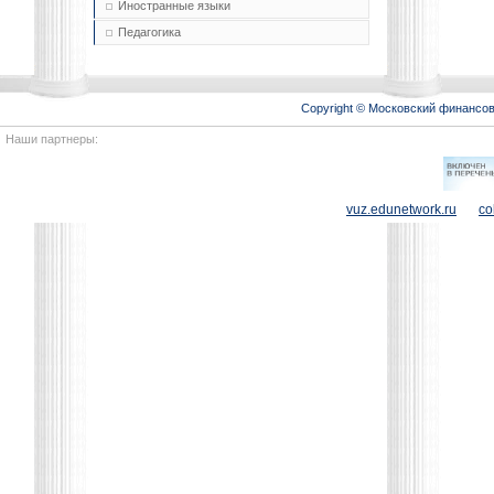
Иностранные языки
Педагогика
Copyright © Московский финансо
Наши партнеры:
vuz.edunetwork.ru
co